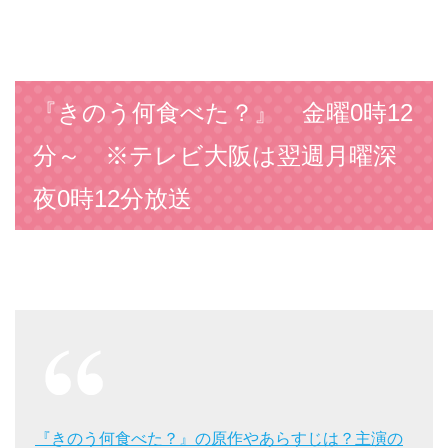
『きのう何食べた？』 金曜0時12
分～ ※テレビ大阪は翌週月曜深
夜0時12分放送
『きのう何食べた？』の原作やあらすじは？主演の