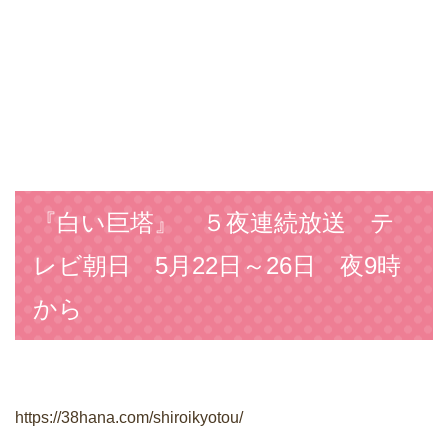
『白い巨塔』 ５夜連続放送 テ
レビ朝日 5月22日～26日 夜9時
から
https://38hana.com/shiroikyotou/