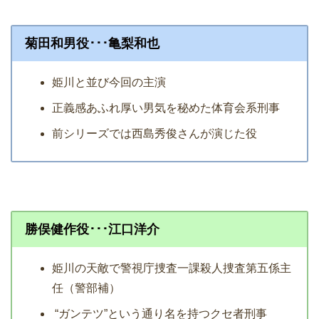
菊田和男役･･･亀梨和也
姫川と並び今回の主演
正義感あふれ厚い男気を秘めた体育会系刑事
前シリーズでは西島秀俊さんが演じた役
勝俣健作役･･･江口洋介
姫川の天敵で警視庁捜査一課殺人捜査第五係主
任（警部補）
“ガンテツ”という通り名を持つクセ者刑事