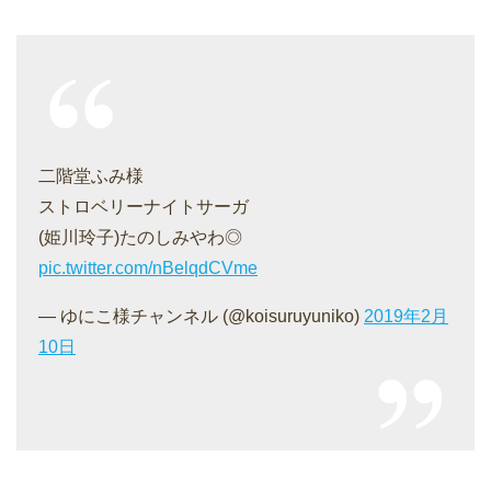
二階堂ふみ様
ストロベリーナイトサーガ
(姫川玲子)たのしみやわ◎
pic.twitter.com/nBelqdCVme
— ゆにこ様チャンネル (@koisuruyuniko)
2019年2月
10日