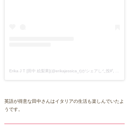
Erika J T [田中 絵梨果](@erikajessica_t)がシェアした投稿
–
201
英語が得意な田中さんはイタリアの生活も楽しんでいたよ
うです。