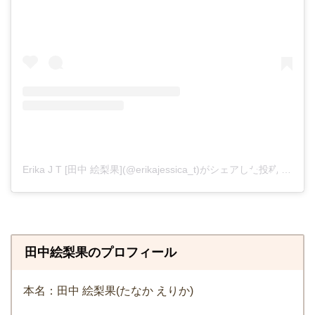
Erika J T [田中 絵梨果](@erikajessica_t)がシェアした投稿
–
201
田中絵梨果のプロフィール
本名：田中 絵梨果(たなか えりか)