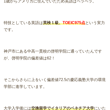
1歳からアメリカに住んでいたため英語はペラペラ。
特技としている英語は
英検１級、
TOEIC975点
という実力
です。
神戸市にある中高一貫校の啓明学院に通っていたんです
が、啓明学院の偏差値は62！
そこからさらに上をいく偏差値72.5の慶応義塾大学の環境
学部に進学しています。
大学入学後には
交換留学でイタリアのベネチア大学
にいた