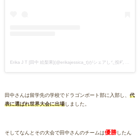
Erika J T [田中 絵梨果](@erikajessica_t)がシェアした投稿
–
201
田中さんは留学先の学校でドラゴンボート部に入部し、
代
表に選ばれ世界大会に出場
しました。
優勝
そしてなんとその大会で田中さんのチームは
したん