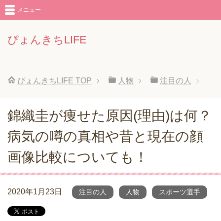
メニュー
ぴょんきちLIFE
ぴょんきちLIFE
TOP
人物
注目の人
錦織圭が痩せた原因(理由)は何？
病気の噂の真相や昔と現在の顔
画像比較についても！
2020年1月23日
注目の人
人物
スポーツ選手