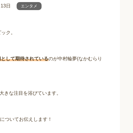
月13日
エンタメ
ピック。
補として期待されている
のが中村輪夢(なかむらり
と大きな注目を浴びています。
についてお伝えします！