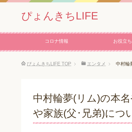
ぴょんきちLIFE
コロナ情報
お役立ち
ぴょんきちLIFE
TOP
エンタメ
中村輪
中村輪夢(リム)の本
や家族(父･兄弟)に