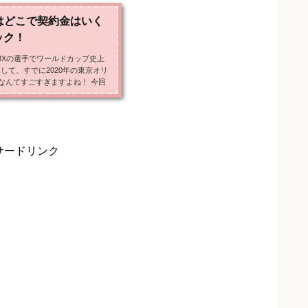
はどこで契約金はいく
ック！
BMXの選手でワールドカップ史上
して、すでに2020年の東京オリ
なんてすごすぎますよね！ 今回
約金はいくらなのか、めちゃくち
サーCMについてもお伝えしたい
8社！ 中村輪夢選手の契約金は
夢選手のスポンサーCMは評判通りか
サードリンク