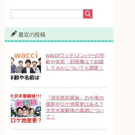
最近の投稿
wacci(ワッチ)メンバーの年
齢や名前・顔画像は？結婚
してるかについても調査！
『浦安鉄筋家族』の今後の
撮影やロケ地変更はある？
大沢木家解体の真相につい
て！