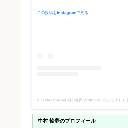
この投稿をInstagramで見る
Rim Nakamura/中村 輪夢(@rimbmx)がシェアし
中村 輪夢のプロフィール