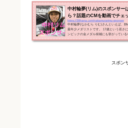
中村輪夢(リム)のスポンサー
ら？話題のCMを動画でチェ
https://38hana.com/nakamurarimu-sponser
中村輪夢(なかむら りむ)さんといえば、
最年少メダリストです。 17歳という若さに
ンピックの金メダル候補にも挙がっている
は、中村輪夢選手のスポンサーはどこで契
ゃカッコイイ！と話題になっているスポン
と思います。 中村輪夢選手のスポンサーは
非公開だが1000万円以上と予想 中村輪
っこいい！...
スポン