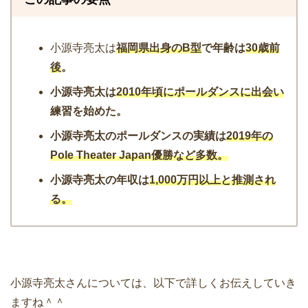
小源寺亮太は
福岡県出身のB型
で年齢は
30歳前
後
。
小源寺亮太は
2010年頃にポールダンスに出会い
練習を始めた。
小源寺亮太のポールダンスの実績は
2019年の
Pole Theater Japan優勝など多数。
小源寺亮太の年収は
1,000万円以上と推測され
る。
小源寺亮太さんについては、以下で詳しくお伝えしていき
ますね＾＾