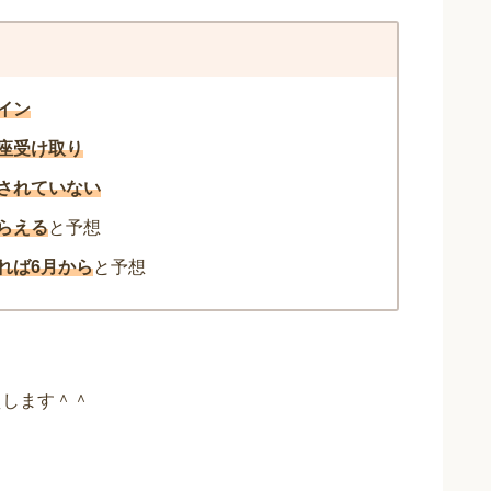
イン
座受け取り
されていない
らえる
と予想
れば6月から
と予想
えします＾＾