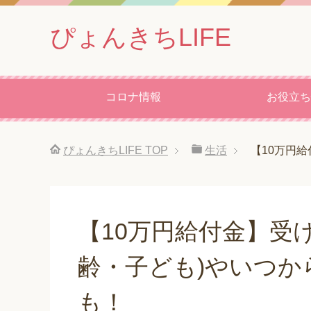
ぴょんきちLIFE
コロナ情報
お役立ち
ぴょんきちLIFE
TOP
生活
【10万円
【10万円給付金】受
齢・子ども)やいつ
も！