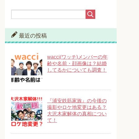
最近の投稿
wacci(ワッチ)メンバーの年
齢や名前・顔画像は？結婚
してるかについても調査！
『浦安鉄筋家族』の今後の
撮影やロケ地変更はある？
大沢木家解体の真相につい
て！