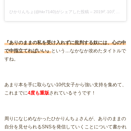
ひかりんちょ(@hkr7140)がシェアした投稿
–
2019年10月月30日午前3時32分PDT
『ありのままの私を受け入れずに批判する奴には、心の中
で中指立てればいい』
という…なかなか攻めたタイトルで
すね。
あまり本を手に取らない10代女子から強い支持を集めて、
これまでに
4度も重版
されているそうです！
周りになじめなかったひかりんちょさんが、ありのままの
自分を見せられるSNSを発信していくことについて書かれ