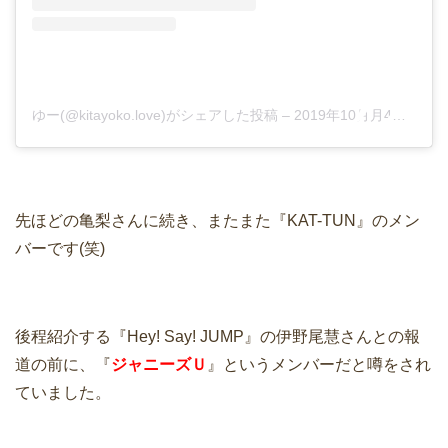
ゆー(@kitayoko.love)がシェアした投稿
–
2019年10月月4日午前1時34分PDT
先ほどの亀梨さんに続き、またまた『KAT-TUN』のメン
バーです(笑)
後程紹介する『Hey! Say! JUMP』の伊野尾慧さんとの報
道の前に、『
ジャニーズＵ
』というメンバーだと噂をされ
ていました。