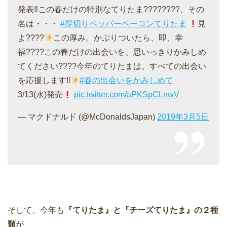
発表‼この春だけの特別なてりたま????????、その
名は・・・
#厚切りペッパーベーコンてりたま
見
よ????
この厚み。かぶりついたら、即、幸
福????この春だけの出会いを、思いっきりかみしめ
てください????今年のてりたまは、すべての出会い
を応援します‼
#春の出会いをかみしめて
3/13(水)発売
pic.twitter.com/aPKSpCLnwV
— マクドナルド (@McDonaldsJapan)
2019年3月5日
そして、今年も
『てりたま』と『チーズてりたま』の２種
類
が