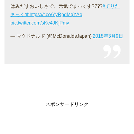
はみだすおいしさで、元気でまっくす????
#てりた
まっくす
https://t.co/YyRpdMqYAo
pic.twitter.com/sKe4JKjPmv
— マクドナルド (@McDonaldsJapan)
2018年3月9日
スポンサードリンク