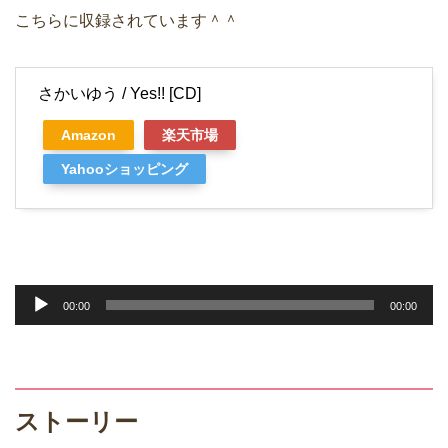
こちらに収録されています＾＾
さかいゆう / Yes!! [CD]
Amazon
楽天市場
Yahooショッピング
音
00:00
00:00
声
プ
レ
ー
ストーリー
ヤ