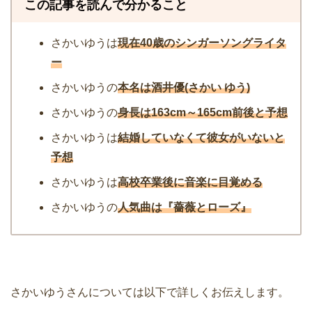
この記事を読んで分かること
さかいゆうは
現在40歳のシンガーソングライタ
ー
さかいゆうの
本名は酒井優(さかい ゆう)
さかいゆうの
身長は163cm～165cm前後と予想
さかいゆうは
結婚していなくて彼女がいないと
予想
さかいゆうは
高校卒業後に音楽に目覚める
さかいゆうの
人気曲は『薔薇とローズ』
さかいゆうさんについては以下で詳しくお伝えします。