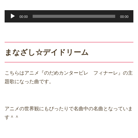
音
00:00
00:00
声
プ
レ
ー
まなざし☆デイドリーム
ヤ
ー
こちらはアニメ『のだめカンタービレ フィナーレ』の主
題歌になった曲です。
アニメの世界観にもぴったりで名曲中の名曲となっていま
す＾＾