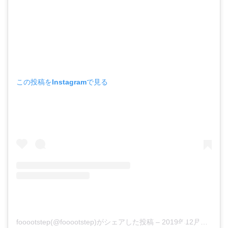
この投稿をInstagramで見る
fooootstep(@fooootstep)がシェアした投稿
–
2019年12月月4日午前2時37分PST