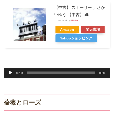
【中古】 ストーリー ／さか
いゆう 【中古】afb
created by
Rinker
Amazon
楽天市場
Yahooショッピング
音
00:00
00:00
声
プ
レ
ー
薔薇とローズ
ヤ
ー