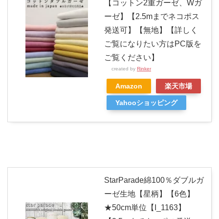
【コットン2重ガーゼ、Wガ
ーゼ】【2.5mまでネコポス
発送可】【無地】【詳しく
ご覧になりたい方はPC版を
ご覧ください】
created by
Rinker
Amazon
楽天市場
Yahooショッピング
StarParade綿100％ダブルガ
ーゼ生地【星柄】【6色】
★50cm単位【I_1163】