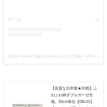
がま口＊chicchi♡(@chi_c_chi)がシェアした投稿
–
2020年 4月月28日午後2時45分PDT
【良質な日本製★20色】ふ
わふわ綿ダブルガーゼ生
地。50cm単位【08L01】