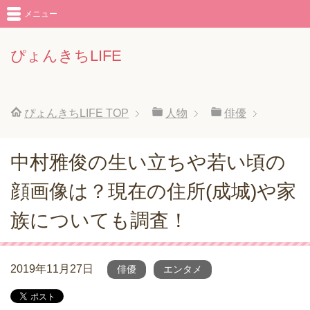
メニュー
ぴょんきちLIFE
ぴょんきちLIFE
TOP
人物
俳優
中村雅俊の生い立ちや若い頃の
顔画像は？現在の住所(成城)や家
族についても調査！
2019年11月27日
俳優
エンタメ