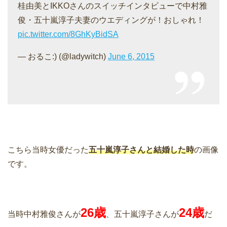
桂由美とIKKOさんのスイッチインタビューで中村雅
俊・五十嵐淳子夫妻のウエディングが！おしゃれ！
pic.twitter.com/8GhKyBidSA
— おるこ:) (@ladywitch)
June 6, 2015
こちら当時女優だった
五十嵐淳子さんと結婚した時
の画像
です。
26歳
24歳
当時中村雅俊さんが
、五十嵐淳子さんが
だ