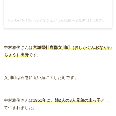
ForJoyTV(@forjoytv)がシェアした投稿
–
2019年11月月25日午後7時12分PST
中村雅俊さんは
宮城県牡鹿郡女川町（おしかぐんおながわ
ちょう）出身
です。
女川町は石巻に近い海に面した町です。
中村雅俊さんは
1951年に、姉2人の3人兄弟の末っ子
とし
て生まれました。