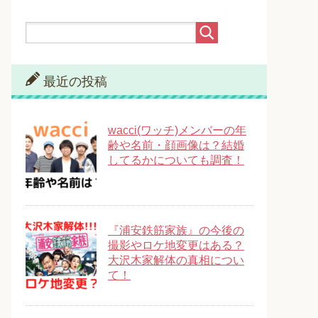
最近の投稿
wacci(ワッチ)メンバーの年
齢や名前・顔画像は？結婚
してるかについても調査！
『浦安鉄筋家族』の今後の
撮影やロケ地変更はある？
大沢木家解体の真相につい
て！