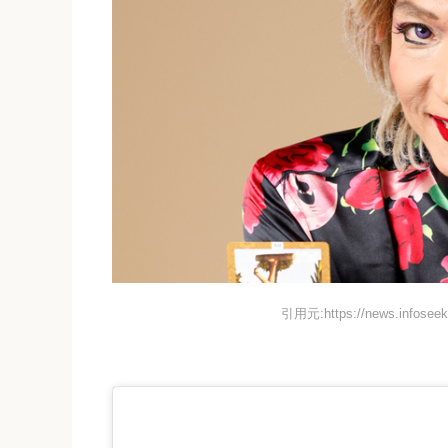
引用元:https://news.infoseek.