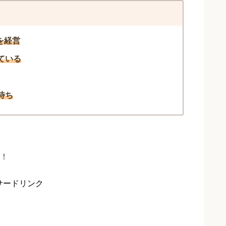
を経営
ている
待ち
！
サードリンク