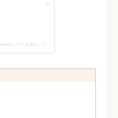
njuku)がシェアした投稿
–
2017年 9月月22日午後8時02分PDT