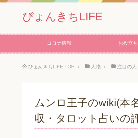
ぴょんきちLIFE
コロナ情報
お役立ち
ぴょんきちLIFE
TOP
人物
注目の人
ムンロ王子のwiki(
収・タロット占いの