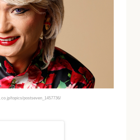
co.jp/topics/postseven_1457736/