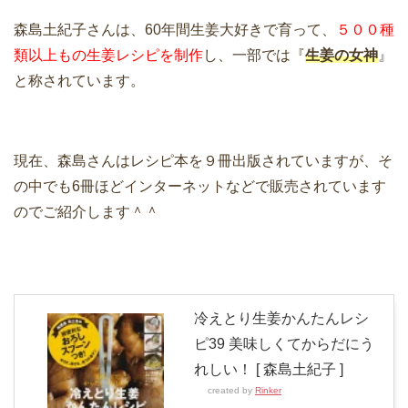
森島土紀子さんは、60年間生姜大好きで育って、
５００種
類以上もの生姜レシピを制作
し、一部では『
生姜の女神
』
と称されています。
現在、森島さんはレシピ本を９冊出版されていますが、そ
の中でも6冊ほどインターネットなどで販売されています
のでご紹介します＾＾
冷えとり生姜かんたんレシ
ピ39 美味しくてからだにう
れしい！ [ 森島土紀子 ]
created by
Rinker