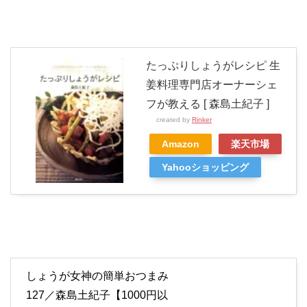
たっぷりしょうがレシピ 生
姜料理専門店オーナーシェ
フが教える [ 森島土紀子 ]
created by
Rinker
Amazon
楽天市場
Yahooショッピング
しょうが女神の簡単おつまみ
127／森島土紀子【1000円以