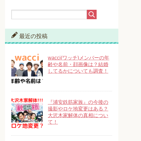
最近の投稿
wacci(ワッチ)メンバーの年
齢や名前・顔画像は？結婚
してるかについても調査！
『浦安鉄筋家族』の今後の
撮影やロケ地変更はある？
大沢木家解体の真相につい
て！