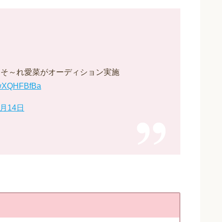
んそ～れ愛菜がオーディション実施
/IwXQHFBfBa
4月14日