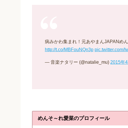
病みかわ集まれ！元あやまんJAPANめ
http://t.co/MBFouNQn3p
pic.twitter.com
— 音楽ナタリー (@natalie_mu)
2015年
めんそ～れ愛菜のプロフィール