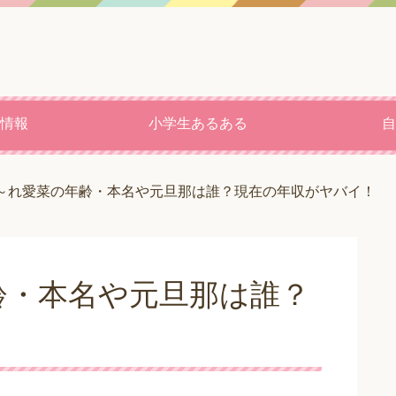
情報
小学生あるある
自
～れ愛菜の年齢・本名や元旦那は誰？現在の年収がヤバイ！
齢・本名や元旦那は誰？
！