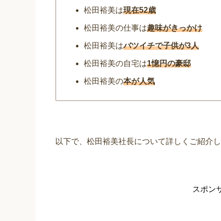
松田裕美は
現在52歳
松田裕美の仕事は
趣味がきっかけ
松田裕美は
バツイチで子供が3人
松田裕美の自宅は
1憶円の豪邸
松田裕美の
本が人気
以下で、松田裕美社長について詳しくご紹介し
スポン