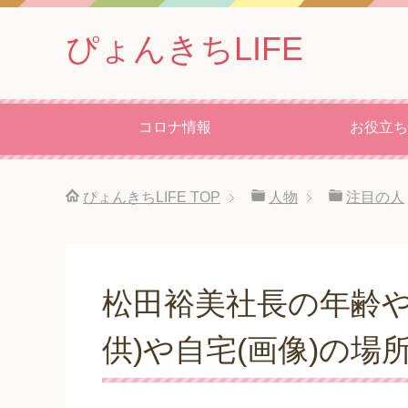
ぴょんきちLIFE
コロナ情報
お役立ち
ぴょんきちLIFE
TOP
人物
注目の人
松田裕美社長の年齢や
供)や自宅(画像)の