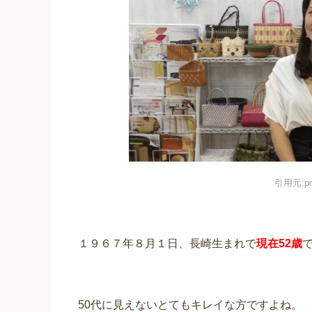
引用元:pra
１９６７年８月１日、長崎生まれで
現在52歳
50代に見えないとてもキレイな方ですよね。