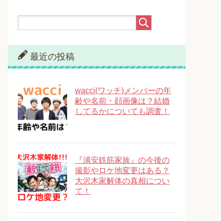
最近の投稿
wacci(ワッチ)メンバーの年
齢や名前・顔画像は？結婚
してるかについても調査！
『浦安鉄筋家族』の今後の
撮影やロケ地変更はある？
大沢木家解体の真相につい
て！