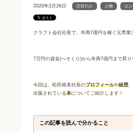
2020年2月26日
注目の人
人物
エン
クラフト会社社長で、年商7億円を稼ぐ元専業主
7万円の資金(へそくり)から年商7億円まで昇
今回は、松田裕美社長の
プロフィール
や
経歴
、
出版されている
本
についてご紹介します！
この記事を読んで分かること