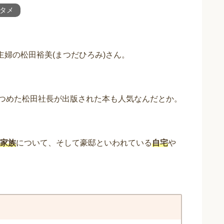
タメ
婦の松田裕美(まつだひろみ)さん。
りつめた松田社長が出版された本も人気なんだとか。
家族
について、そして豪邸といわれている
自宅
や