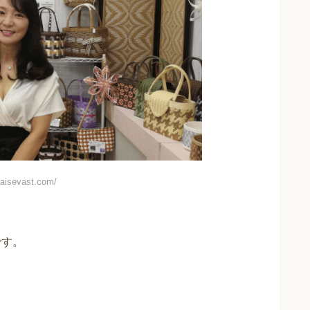
isevast.com/
です。