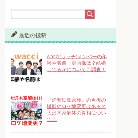
最近の投稿
wacci(ワッチ)メンバーの年
齢や名前・顔画像は？結婚
してるかについても調査！
『浦安鉄筋家族』の今後の
撮影やロケ地変更はある？
大沢木家解体の真相につい
て！