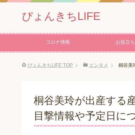
ぴょんきちLIFE
コロナ情報
お役立ち
ぴょんきちLIFE
TOP
エンタメ
桐谷美
桐谷美玲が出産する産
目撃情報や予定日に