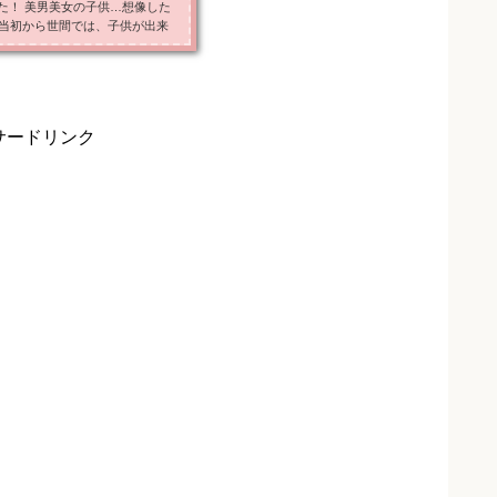
た！ 美男美女の子供…想像した
婚当初から世間では、子供が出来
くらいですからね～ 私も2人のお
さんのお子さんを楽しみにしてい
現在妊娠何ヶ月かや、マタニティ写
介します。 桐...
サードリンク