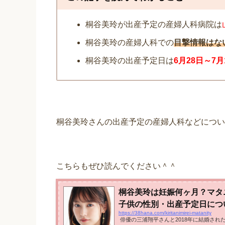
桐谷美玲が出産予定の産婦人科病院は
桐谷美玲の産婦人科での
目撃情報はな
桐谷美玲の出産予定日は
6月28日～7
月
桐谷美玲さんの出産予定の産婦人科などについ
こちらもぜひ読んでください＾＾
桐谷美玲は妊娠何ヶ月？マタ
子供の性別・出産予定日につ
https://38hana.com/kiritanimirei-matanity
俳優の三浦翔平さんと2018年に結婚された桐