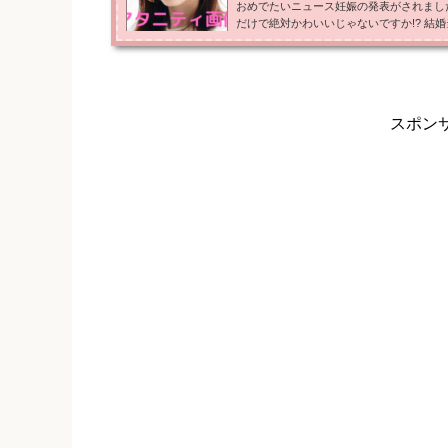
おめでたいニュース妊娠の発表がされまし
だけで絶対かわいいじゃないですか!? 結
たらかわいいの間違いなし！と騒がれてた
ばさんか！並みに三浦翔平さんと桐谷美玲
る1人です（笑） 今回は桐谷美玲さんは
真（画像）、子供の性別・出産予定日をご紹
スポン