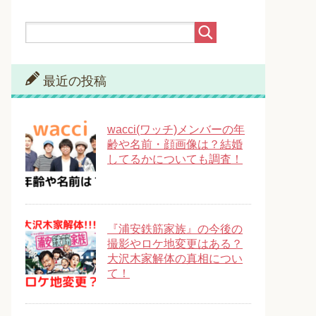
最近の投稿
wacci(ワッチ)メンバーの年
齢や名前・顔画像は？結婚
してるかについても調査！
『浦安鉄筋家族』の今後の
撮影やロケ地変更はある？
大沢木家解体の真相につい
て！