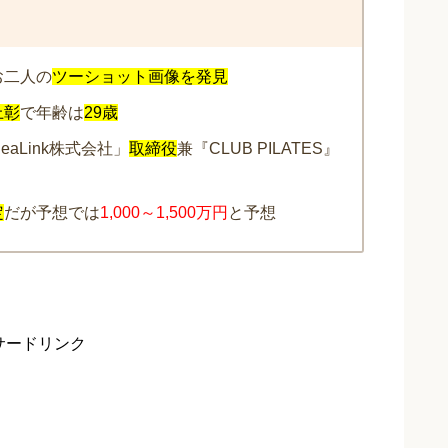
お二人の
ツーショット画像を発見
上彰
で年齢は
29歳
aLink株式会社」
取締役
兼『CLUB PILATES』
定
だが予想では
1,000～1,500万円
と予想
サードリンク