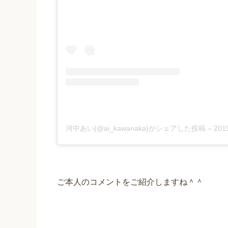
河中あい(@ai_kawanaka)がシェアした投稿
–
201
ご本人のコメントをご紹介しますね＾＾