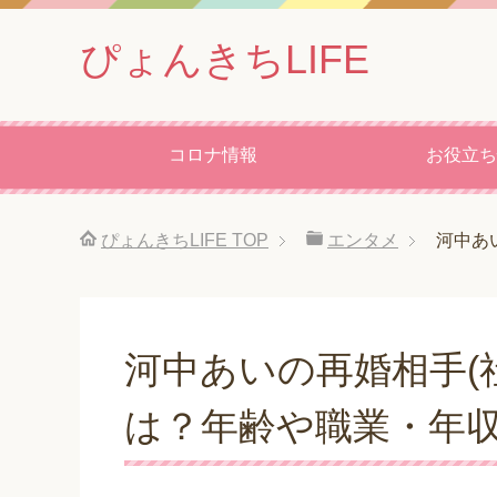
ぴょんきちLIFE
コロナ情報
お役立ち
ぴょんきちLIFE
TOP
エンタメ
河中あ
河中あいの再婚相手(
は？年齢や職業・年