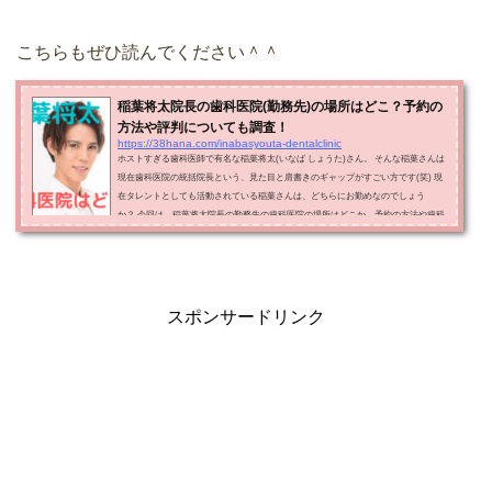
こちらもぜひ読んでください＾＾
稲葉将太院長の歯科医院(勤務先)の場所はどこ？予約の
方法や評判についても調査！
https://38hana.com/inabasyouta-dentalclinic
ホストすぎる歯科医師で有名な稲葉将太(いなば しょうた)さん。 そんな稲葉さんは
現在歯科医院の統括院長という、見た目と肩書きのギャップがすごい方です(笑) 現
在タレントとしても活動されている稲葉さんは、どちらにお勤めなのでしょう
か？ 今回は、稲葉将太院長の勤務先の歯科医院の場所はどこか、予約の方法や歯科
医院の評判などについてお伝えします。 稲葉将太はハミール東京デンタルオフィス
小川町の院長 ハミール東京デンタルオフィス小川町は最寄り駅より徒歩１分圏内 ハ
ミール東京デンタルオフィス...
スポンサードリンク