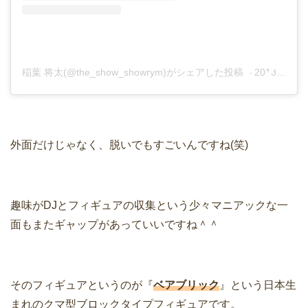
稲葉 将太(@the_show_showrym)がシェアした投稿
–
2018年 1月月6日午後7時15分PST
外面だけじゃなく、脱いでもすごいんですね(笑)
趣味がDJとフィギュアの収集という少々マニアックな一
面もまたギャップがあっていいですね＾＾
そのフィギュアというのが『
ベアブリック
』という日本生
まれのクマ型ブロックタイプフィギュアです。