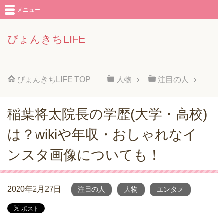
メニュー
ぴょんきちLIFE
ぴょんきちLIFE
TOP
人物
注目の人
稲葉将太院長の学歴(大学・高校)
は？wikiや年収・おしゃれなイ
ンスタ画像についても！
2020年2月27日
注目の人
人物
エンタメ