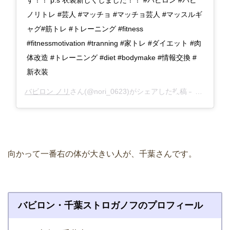
す！！ p.s 衣装新しくしました！！ #バビロン #バビ
ノリトレ #芸人 #マッチョ #マッチョ芸人 #マッスルギ
ャグ#筋トレ #トレーニング #fitness
#fitnessmotivation #tranning #家トレ #ダイエット #肉
体改造 #トレーニング #diet #bodymake #情報交換 #
新衣装
バビロン ノリ
さん(@nori_0623)がシェアした投稿 –
2019年 
向かって一番右の体が大きい人が、千葉さんです。
バビロン・千葉ストロガノフのプロフィール