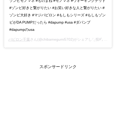
ゾンビモノマネ #ものまね #モノマネ #ウォーキングデッド
#ゾンビ好きと繋がりたい #お笑い好きな人と繋がりたい #
ゾンビ大好き #マジバビロン #もしもシリーズ #もしもゾン
ビがDA PUMPだったら #dapump #usa #ダパンプ
#dapumpのusa
バビロン千葉
さん(@chibamegumi5702)がシェアした投稿 –
201
スポンサードリンク