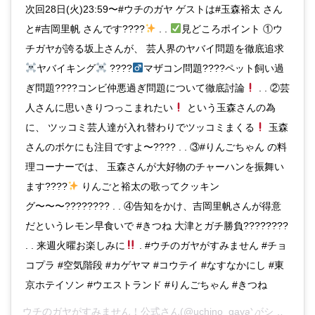
次回28日(火)23:59〜#ウチのガヤ ゲストは#玉森裕太 さん
と#吉岡里帆 さんです????
. .
見どころポイント ①ウ
チガヤが誇る坂上さんが、 芸人界のヤバイ問題を徹底追求
ヤバイキング
????‍
マザコン問題????ペット飼い過
ぎ問題????コンビ仲悪過ぎ問題について徹底討論
. . ②芸
人さんに思いきりつっこまれたい
という玉森さんの為
に、 ツッコミ芸人達が入れ替わりでツッコミまくる
玉森
さんのボケにも注目ですよ〜???? . . ③#りんごちゃん の料
理コーナーでは、 玉森さんが大好物のチャーハンを振舞い
ます????
りんごと裕太の歌ってクッキン
グ〜〜〜???????? . . ④告知をかけ、吉岡里帆さんが得意
だというレモン早食いで #きつね 大津とガチ勝負????????
. . 来週火曜お楽しみに
. #ウチのガヤがすみません #チョ
コプラ #空気階段 #カゲヤマ #コウテイ #なすなかにし #東
京ホテイソン #ウエストランド #りんごちゃん #きつね
ウチのガヤがすみません！公式
さん(@uchino_gaya)がシェアした投稿 –