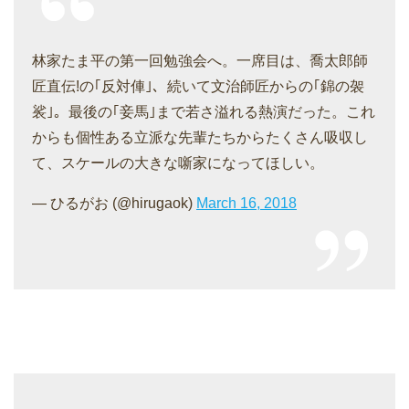
林家たま平の第一回勉強会へ。一席目は、喬太郎師
匠直伝!の｢反対俥｣、続いて文治師匠からの｢錦の袈
裟｣。最後の｢妾馬｣まで若さ溢れる熱演だった。これ
からも個性ある立派な先輩たちからたくさん吸収し
て、スケールの大きな噺家になってほしい。
— ひるがお (@hirugaok)
March 16, 2018