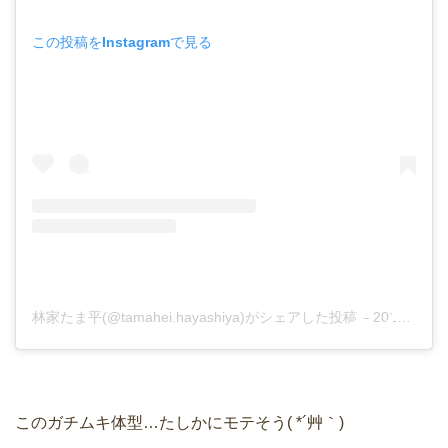
この投稿をInstagramで見る
林家たま平(@tamahei.hayashiya)がシェアした投稿
–
2019年 6月月17日午前6時12分PDT
このガチムキ体型…たしかにモテそう( *´艸｀)