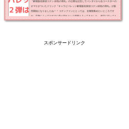
『劇場版名探偵コナン 緋色の弾丸』の公開を記念してバンダイから缶コースターの
オマケがついたドリンク『キャラビバレッジ劇場版名探偵コナン緋色の弾丸』が販
売開始になりましたね＾＾ コナンファンにとっては、全種類集めたいところです
が、店舗によってはすでに売り切れという情報も入ってきました。 初日に行っても
すでに無かったという声もあるようです。 そこで今回は、コナンのキャラビバレッ
ジは売り切れなのか、再入荷はいつで第２弾はあるのかについてお伝えします！ コ
ナンのキャラビバレッジは店舗に...
スポンサードリンク