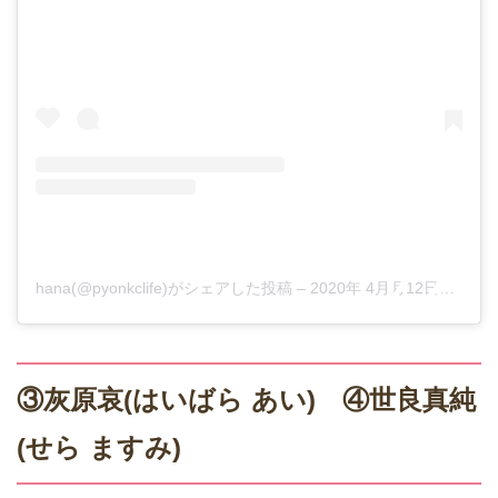
hana(@pyonkclife)がシェアした投稿
–
2020年 4月月12日午後8時09分PDT
③灰原哀(はいばら あい) ④世良真純
(せら ますみ)