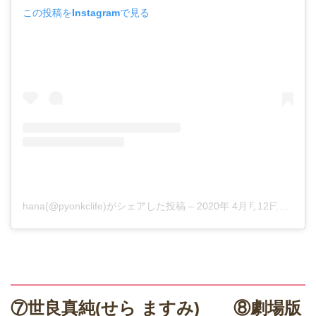
この投稿をInstagramで見る
hana(@pyonkclife)がシェアした投稿
–
2020年 4月月12日午後8時13分PDT
⑦世良真純(せら ますみ) ⑧劇場版