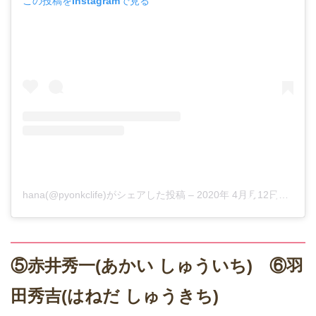
この投稿をInstagramで見る
hana(@pyonkclife)がシェアした投稿
–
2020年 4月月12日午後8時26分PDT
⑤赤井秀一(あかい しゅういち) ⑥羽
田秀吉(はねだ しゅうきち)