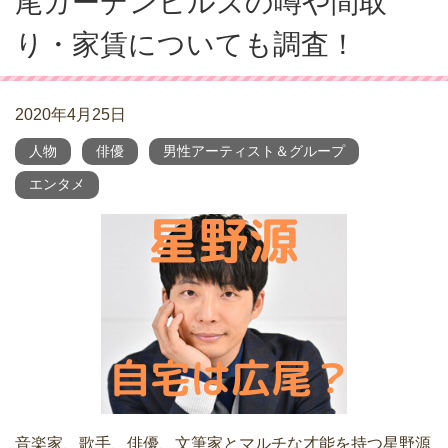
尾ガーデンヒルズの噂や間取
り・家賃についても調査！
2020年4月25日
人物
俳優
男性アーティスト＆グループ
エンタメ
音楽家、歌手、俳優、文筆家とマルチな才能を持つ星野源