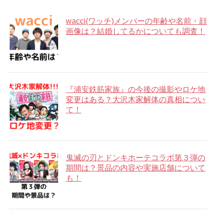
wacci(ワッチ)メンバーの年齢や名前・顔
画像は？結婚してるかについても調査！
『浦安鉄筋家族』の今後の撮影やロケ地
変更はある？大沢木家解体の真相につい
て！
鬼滅の刃とドンキホーテコラボ第３弾の
期間は？景品の内容や実施店舗について
も！