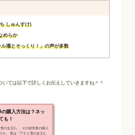
ち しゅんすけ)
なめらか
ール瀧とそっくり！」の声が多数
ついては以下で詳しくお伝えしていきますね＾＾
券の購入方法は？ネッ
ても！
ナと雪の女王2』。その前売券の購入
うか。 実は『アナと雪の女王2』