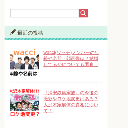
最近の投稿
wacci(ワッチ)メンバーの年
齢や名前・顔画像は？結婚
してるかについても調査！
『浦安鉄筋家族』の今後の
撮影やロケ地変更はある？
大沢木家解体の真相につい
て！