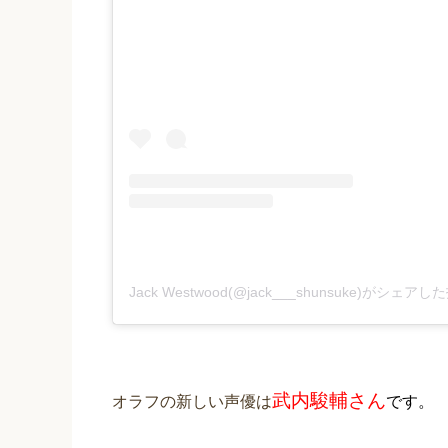
Jack Westwood(@jack___shunsuke)がシェアし
武内駿輔さん
オラフの新しい声優は
です。