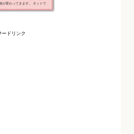
無が変わってきます。 ネットで
お得なのでしょうか。 『アナと
まとめてみましたのでお伝えしま
ネットと劇場で購入することがで
劇場で購入すると予約購入特典があ
サードリンク