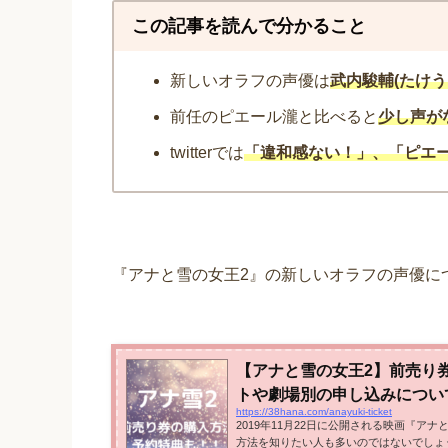
この記事を読んで分かること
新しいオラフの声優は
武内駿輔(たけう
前任のピエール瀧と比べると
少し声が
twitterでは
「違和感ない！」、「ピエ
『アナと雪の女王2』の新しいオラフの声優に
【アナと雪の女王2】前売り
トや劇場別の申し込みについ
https://38hana.com/anayuki-ticket
2019年11月22日に公開される映画『ア
方法を知りたい人も多いのではないでしょ