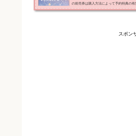
の前売券は購入方法によって予約特典の有
購入するのと劇場で購入するのはどちらが
雪の女王2』の前売券の購入方法について
す＾＾ 『アナと雪の女王2』の前売券は
きる。 『アナと雪の女王2』の前売券を
る。...
スポン