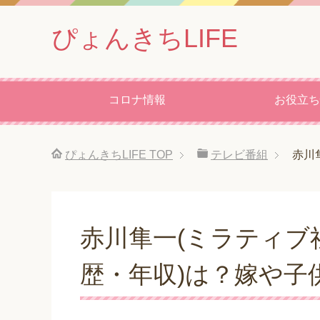
ぴょんきちLIFE
コロナ情報
お役立ち
ぴょんきちLIFE
TOP
テレビ番組
赤川
赤川隼一(ミラティブ社長
歴・年収)は？嫁や子