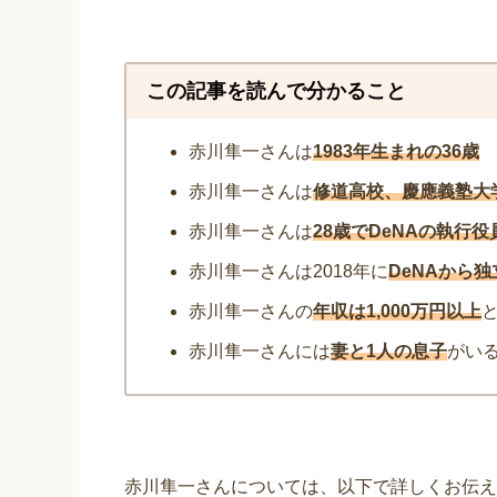
この記事を読んで分かること
赤川隼一さんは
1983年生まれの36歳
赤川隼一さんは
修道高校、慶應義塾大
赤川隼一さんは
28歳でDeNAの執行役
赤川隼一さんは2018年に
DeNAから独
赤川隼一さんの
年収は1,000万円以上
赤川隼一さんには
妻と1人の息子
がい
赤川隼一さんについては、以下で詳しくお伝え