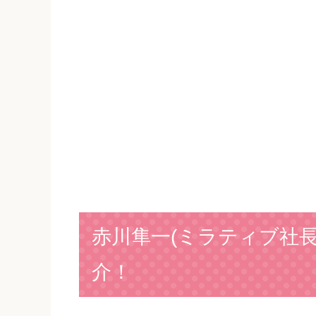
赤川隼一(ミラティブ社長
介！