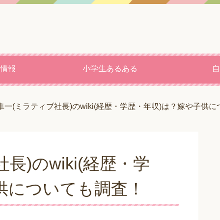
情報
小学生あるある
自
隼一(ミラティブ社長)のwiki(経歴・学歴・年収)は？嫁や子供
)のwiki(経歴・学
供についても調査！