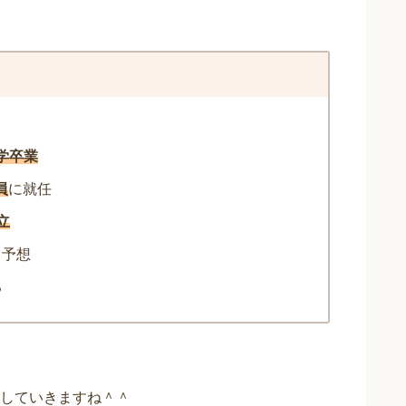
学卒業
員
に就任
立
と予想
る
していきますね＾＾