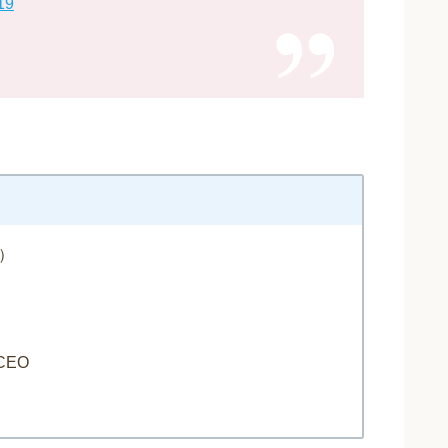
19
）
EO