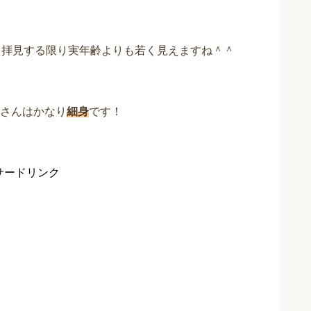
を拝見する限り実年齢よりも若く見えますね＾＾
さんはかなり
細身
です！
サードリンク