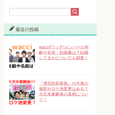
最近の投稿
wacci(ワッチ)メンバーの年
齢や名前・顔画像は？結婚
してるかについても調査！
『浦安鉄筋家族』の今後の
撮影やロケ地変更はある？
大沢木家解体の真相につい
て！