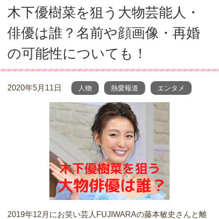
木下優樹菜を狙う大物芸能人・
俳優は誰？名前や顔画像・再婚
の可能性についても！
2020年5月11日
人物
熱愛報道
エンタメ
2019年12月にお笑い芸人FUJIWARAの藤本敏史さんと離