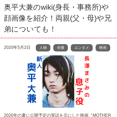
奥平大兼のwiki(身長・事務所)や
顔画像を紹介！両親(父・母)や兄
弟についても！
2020年5月2日
人物
俳優
エンタメ
映画
2020年の夏に公開予定の実話を元にした映画『MOTHER